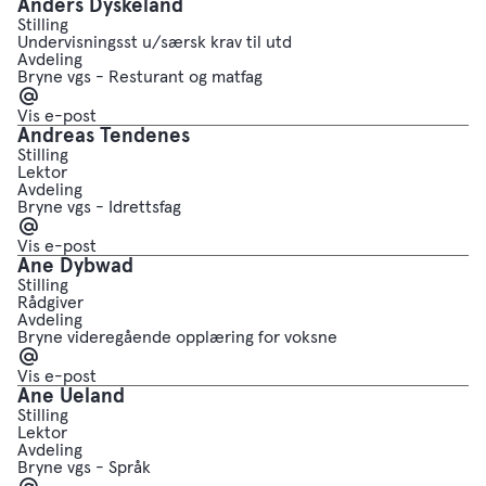
Anders Dyskeland
Stilling
Undervisningsst u/særsk krav til utd
Avdeling
Bryne vgs - Resturant og matfag
E-
post
Vis e-post
Andreas Tendenes
Stilling
Lektor
Avdeling
Bryne vgs - Idrettsfag
E-
post
Vis e-post
Ane Dybwad
Stilling
Rådgiver
Avdeling
Bryne videregående opplæring for voksne
E-
post
Vis e-post
Ane Ueland
Stilling
Lektor
Avdeling
Bryne vgs - Språk
E-