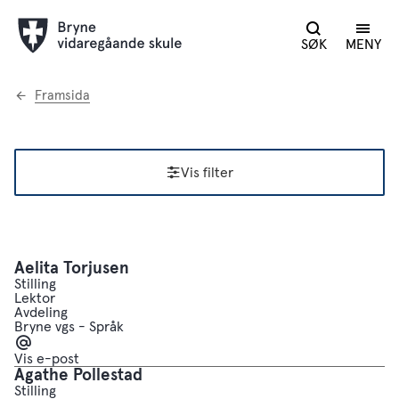
SØK
MENY
Du
Framsida
er
her:
Vis filter
Resultat
Aelita Torjusen
Stilling
Lektor
Avdeling
Bryne vgs - Språk
E-
post
Vis e-post
Agathe Pollestad
Stilling