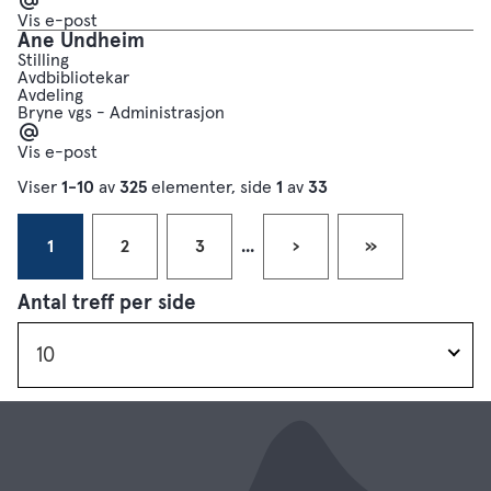
post
Vis e-post
Ane Undheim
Stilling
Avdbibliotekar
Avdeling
Bryne vgs - Administrasjon
E-
post
Vis e-post
Viser
1-10
av
325
elementer, side
1
av
33
1
2
3
...
›
»
Antal treff per side
10