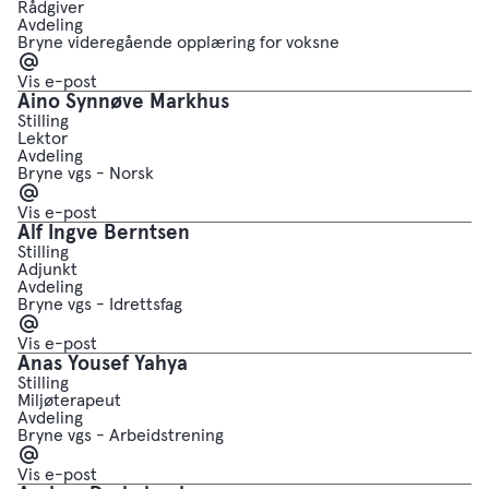
Rådgiver
Avdeling
Bryne videregående opplæring for voksne
E-
post
Vis e-post
Aino Synnøve Markhus
Stilling
Lektor
Avdeling
Bryne vgs - Norsk
E-
post
Vis e-post
Alf Ingve Berntsen
Stilling
Adjunkt
Avdeling
Bryne vgs - Idrettsfag
E-
post
Vis e-post
Anas Yousef Yahya
Stilling
Miljøterapeut
Avdeling
Bryne vgs - Arbeidstrening
E-
post
Vis e-post