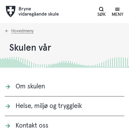
SØK
MENY
Du
Hovedmeny
er
her:
Skulen vår
Om skulen
Helse, miljø og tryggleik
Kontakt oss