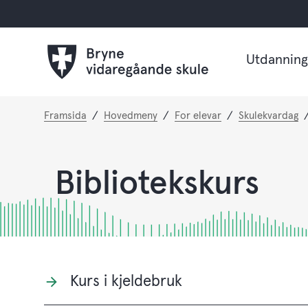
Utdanning
Du
Framsida
Hovedmeny
For elevar
Skulekvardag
er
her:
Bibliotekskurs
Kurs i kjeldebruk