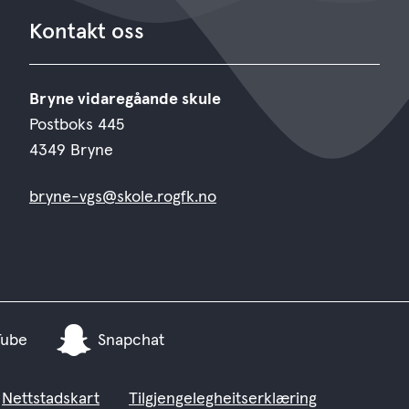
Kontakt oss
Bryne vidaregåande skule
Postboks 445
4349 Bryne
bryne-vgs@skole.rogfk.no
Tube
Snapchat
Nettstadskart
Tilgjengelegheitserklæring