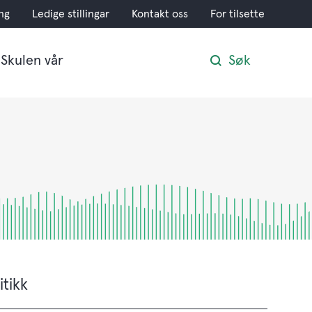
ng
Ledige stillingar
Kontakt oss
For tilsette
Skulen vår
Søk
itikk