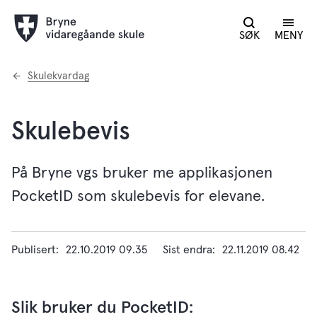
SØK
MENY
Du
Skulekvardag
er
her:
Skulebevis
På Bryne vgs bruker me applikasjonen
PocketID som skulebevis for elevane.
Publisert
22.10.2019 09.35
Sist endra
22.11.2019 08.42
Slik bruker du PocketID: