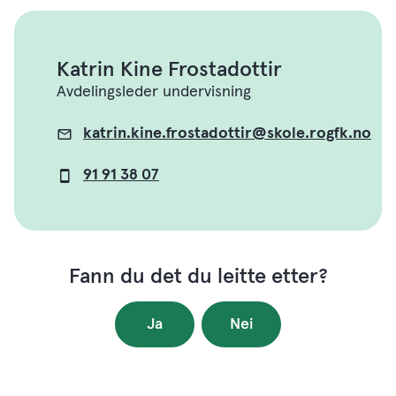
Katrin Kine Frostadottir
Avdelingsleder undervisning
katrin.kine.frostadottir@skole.rogfk.no
E-
post
91 91 38 07
Mobil
Fann du det du leitte etter?
Ja
Nei