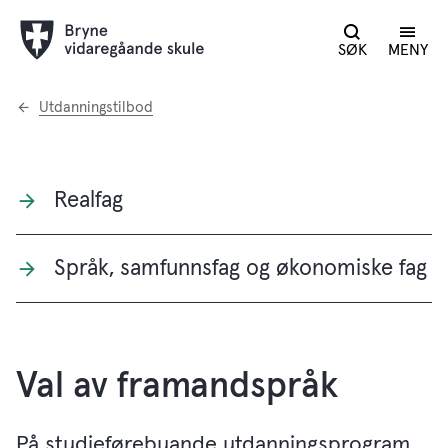
SØK
MENY
Du
Utdanningstilbod
er
her:
Realfag
Språk, samfunnsfag og økonomiske fag
Val av framandspråk
På studieførebuande utdanningsprogram