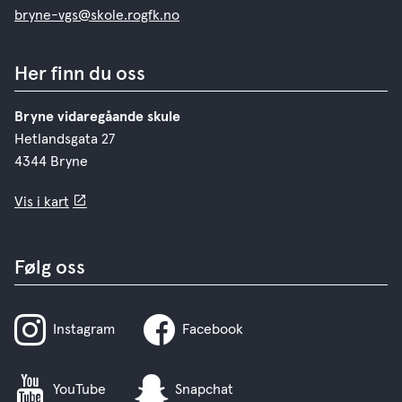
bryne-vgs@skole.rogfk.no
Her finn du oss
Bryne vidaregåande skule
Hetlandsgata 27
4344 Bryne
Vis i kart
Følg oss
Instagram
Facebook
YouTube
Snapchat